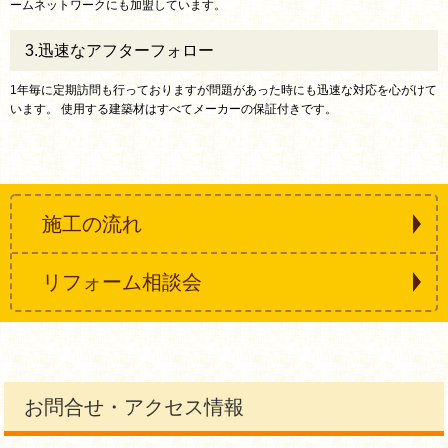
ームネットワークにも加盟しています。
2016年05月31日
3.迅速なアフターフォロー
愛知県岡崎市Y様邸の
屋根リフォーム
の施工例を更新しました。
1年毎に定期訪問も行っておりますが問題があった時にも迅速な対応を心がけて
います。 使用する建築材はすべてメーカーの保証付きです。
2016年05月31日
岐阜県可児市I様邸の
外壁リフォーム
の施工例を更新しました。
2016年05月31日
施工の流れ
愛知県日進市H様邸の
浴室リフォーム
の施工例を更新しました。
リフォーム相談会
2016年05月30日
WEBサイトを開設しました。今後とも宜しくお願い致します。
お問合せ・アクセス情報