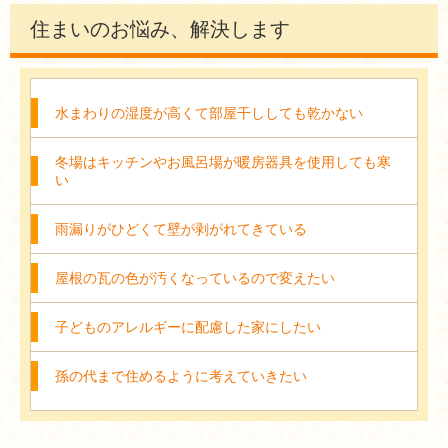
住まいのお悩み、解決します
2019年09月19日
愛知県岡崎市O様邸
外壁塗装
の施工例を更新しました。
水まわりの湿度が高くて部屋干ししても乾かない
2019年04月23日
・愛知県岡崎市Y様邸
外壁角波金貼り
冬場はキッチンやお風呂場が暖房器具を使用しても寒
・愛知県岡崎市Y様邸
雨樋取り替え
い
・愛知県岡崎市T様邸
屋根葺き替え（カバー工法LIXIL Tルーフクラッシッ
ク）・外壁塗装
雨漏りがひどくて壁が剥がれてきている
の施工例を更新しました。
屋根の瓦の色が汚くなっているので変えたい
2019年02月25日
・愛知県岡崎市E様邸
キッチン取り替
子どものアレルギーに配慮した家にしたい
・愛知県岡崎市F様邸
屋根瓦葺き替え工事
の施工例を更新しました。
孫の代まで住めるように考えていきたい
2017年05月10日