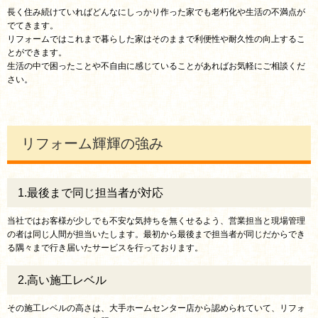
愛知県岡崎市M様邸の
屋根葺き替え板金工事
の施工例を更新しました。
長く住み続けていればどんなにしっかり作った家でも老朽化や生活の不満点が
でてきます。
リフォームではこれまで暮らした家はそのままで利便性や耐久性の向上するこ
2018年03月15日
とができます。
生活の中で困ったことや不自由に感じていることがあればお気軽にご相談くだ
・愛知県岡崎市T様邸の
屋根塗装、ベランダ取替え、外壁塗装
さい。
・愛知県岡崎市K様邸の
外壁塗装
・愛知県名古屋市緑区S様邸の
屋根工事
の施工例を更新しました。
リフォーム輝輝の強み
2017年08月31日
名古屋市緑区、
外壁サイディング工事
の施工例を更新しました。
1.最後まで同じ担当者が対応
2016年11月18日
当社ではお客様が少しでも不安な気持ちを無くせるよう、営業担当と現場管理
の者は同じ人間が担当いたします。最初から最後まで担当者が同じだからでき
岐阜県多治見市、
屋根リフォーム工事
の施工例を更新しました。
る隅々まで行き届いたサービスを行っております。
2016年07月06日
2.高い施工レベル
愛知県大府市、
階段エレベーター
の施工例を更新しました。
その施工レベルの高さは、大手ホームセンター店から認められていて、リフォ